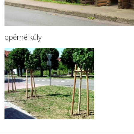
opěrné kůly