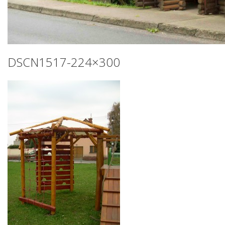
DSCN1517-224×300