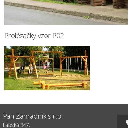
Prolézačky vzor P02
Pan Zahradník s.r.o.
Labská 347,