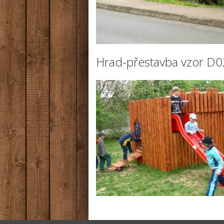
Hrad-přestavba vzor D0