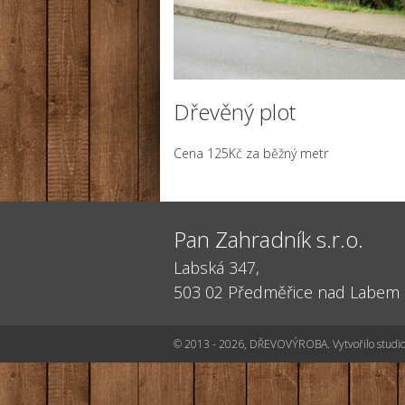
Dřevěný plot
Cena 125Kč za běžný metr
Pan Zahradník s.r.o.
Labská 347,
503 02
Předměřice nad Labem
© 2013 - 2026, DŘEVOVÝROBA. Vytvořilo studi